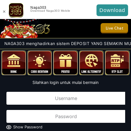
Naga303
Download
×
Download Naga303 Mobile
Live Chat
NAGA303 menghadirkan sistem DEPOSIT YANG SEMAKIN MUDAH Den
Silahkan login untuk mulai bermain
Show Password