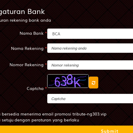
gaturan Bank
uran rekening bank anda
Nama Bank
*
Nama Rekening
*
Nomor Rekening
*
Captcha
*
 bersedia menerima email promosi tribute-ng303.vip
 setuju dengan peraturan yang berlaku
Submit