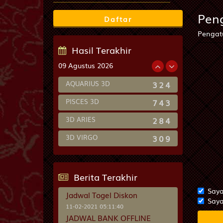
Hull Cit... vs Manchest...
i
22/08 19:30PM
Pen
Daftar
H
Hull City
Pengat
Hasil Terakhir
W
Manchester United
09 Agustus 2026
1.25
HDP
-1.25
-1.12
Odds
-1.01
AQUARIUS 3D
3
2
4
PLAY
PISCES 3D
7
4
3
Sevilla vs Rayo Val...
i
16/08 22:00PM
3D ARIES
2
8
4
H
Sevilla
3D VIRGO
3
0
9
W
Rayo Vallecano
-0.25
HDP
0.25
1.07
Odds
-1.05
Berita Terakhir
PLAY
Saya
Jadwal Togel Diskon
Saya
11-02-2021 05:11:40
Celta Vi... vs Osasuna
i
16/08 22:00PM
JADWAL BANK OFFLINE