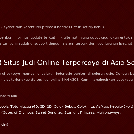
 syarat dan ketentuan promosi berlaku untuk setiap bonus.
erikan informasi update terkait link alternatif yang dapat digunakan untuk
situs kami sudah di support dengan sistem terbaik dan juga layanan livech
Situs Judi Online Terpercaya di Asia S
 di percaya member di seluruh indonesia bahkan di seluruh asia. Dengan be
slot terlengkap disitus judi online NAGA303. Kami menghadirkan beberapa pr
ntara lain :
ools, Toto Macau (4D, 3D, 2D, Colok Bebas, Colok Jitu, As/kop, Kepala/Ekor.)
t. (Gates of Olympus, Sweet Bonanza, Starlight Princess, Mahjongways.)
nder)