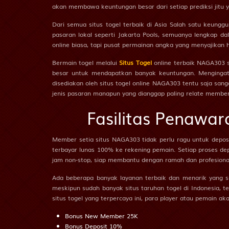
W
Fortuna Sittard
akan membawa keuntungan besar dari setiap prediksi jitu y
-2.25
HDP
2.25
-1.05
Odds
-1.06
Dari semua situs togel terbaik di Asia Salah satu keungg
pasaran lokal seperti Jakarta Pools, semuanya lengkap dal
PLAY
online biasa, tapi pusat permainan angka yang menyajikan h
Everton vs Crystal ...
Bermain togel melalui
Situs Togel
online terbaik NAGA303 s
i
22/08 22:00PM
besar untuk mendapatkan banyak keuntungan. Mengingat 
disediakan oleh situs togel online NAGA303 tentu saja sa
H
Everton
jenis pasaran manapun yang dianggap paling relate membe
W
Crystal Palace
Fasilitas Penawar
-0.50
HDP
0.50
1.16
Odds
-1.35
Member setia situs NAGA303 tidak perlu ragu untuk depo
PLAY
terbayar lunas 100% ke rekening pemain. Setiap proses de
jam non-stop, siap membantu dengan ramah dan profesiona
Brentfor... vs Tottenha...
i
23/08 00:30AM
Ada beberapa banyak layanan terbaik dan menarik yang su
meskipun sudah banyak situs taruhan togel di Indonesia,
H
Brentford
situs togel yang terpercaya ini, para player atau pemain a
W
Tottenham Hotspur
Bonus New Member 25K
Bonus Deposit 10%
0.00
HDP
0.00
-1.28
Odds
1.11