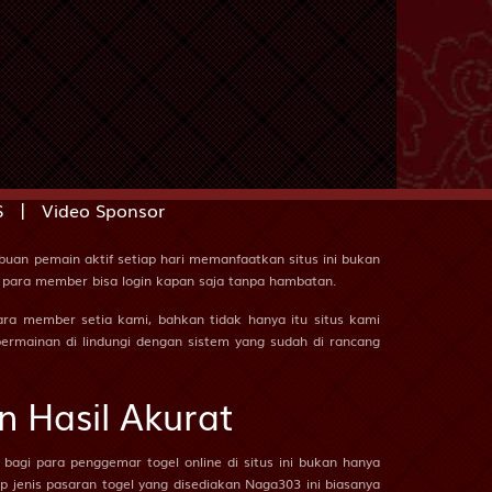
|
S
Video Sponsor
ibuan pemain aktif setiap hari memanfaatkan situs ini bukan
r, para member bisa login kapan saja tanpa hambatan.
ra member setia kami, bahkan tidak hanya itu situs kami
 permainan di lindungi dengan sistem yang sudah di rancang
 Hasil Akurat
 bagi para penggemar togel online di situs ini bukan hanya
p jenis pasaran togel yang disediakan Naga303 ini biasanya