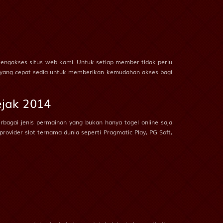
 mengakses situs web kami. Untuk setiap member tidak perlu
at yang cepat sedia untuk memberikan kemudahan akses bagi
ejak 2014
rbagai jenis permainan yang bukan hanya togel online saja
ovider slot ternama dunia seperti Pragmatic Play, PG Soft,