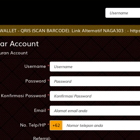
AN BARCODE). Link Alternatif NAGA303 : - https://pintu.cfd/lc
ar Account
uran Account
Username
*
Password
*
Konfirmasi Password
*
Email
*
No. Telp/HP
*
+62
Referral
-