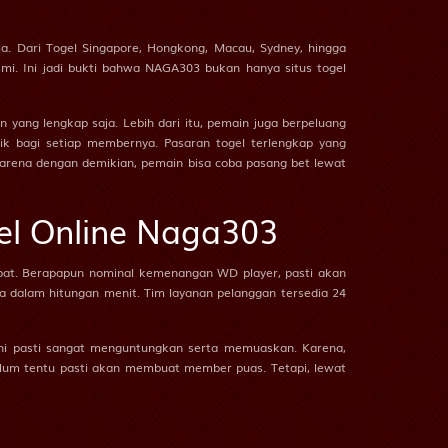
ia. Dari Togel Singapore, Hongkong, Macau, Sydney, hingga
esmi. Ini jadi bukti bahwa NAGA303 bukan hanya situs togel
yang lengkap saja. Lebih dari itu, pemain juga berpeluang
k bagi setiap membernya. Pasaran togel terlengkap yang
Karena dengan demikian, pemain bisa coba pasang bet lewat
gel Online Naga303
pat. Berapapun nominal kemenangan WD player, pasti akan
a dalam hitungan menit. Tim layanan pelanggan tersedia 24
 ini pasti sangat menguntungkan serta memuaskan. Karena,
elum tentu pasti akan membuat member puas. Tetapi, lewat