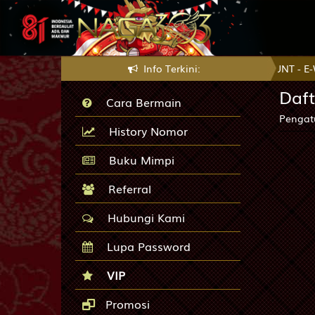
PLAY
Nottingh... vs Leeds Un...
i
22/08 22:00PM
erbaru, Deposit Via : - VIRTUAL ACCOUNT - E-WALLET - QRIS (SC
Info Terkini:
H
Nottingham Forest
Daft
W
Leeds United
Cara Bermain
Pengat
0.25
HDP
-0.25
1.00
Odds
-1.13
History Nomor
PLAY
Buku Mimpi
Udinese vs Como
i
Referral
22/08 23:30PM
Hubungi Kami
H
Udinese
W
Como
Lupa Password
0.50
HDP
-0.50
1.01
Odds
-1.14
VIP
PLAY
Promosi