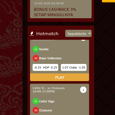
23-09-2020 04:38:49
H
Celta Vigo
BONUS CASHBACK 3%
SETIAP MINGGU-NYA
W
Osasuna
10-11-2017 10:41:54
-0.50
HDP
0.50
1.06
Odds
-1.21
Hotmatch
PLAY
Paris Sa... vs Aston Vi...
i
13/08 02:00AM
H
Paris Saint Germain
W
Aston Villa
-0.75
HDP
0.75
-1.11
Odds
-1.02
PLAY
Bayern M... vs VfB Stut...
i
29/08 01:30AM
H
Bayern Munchen